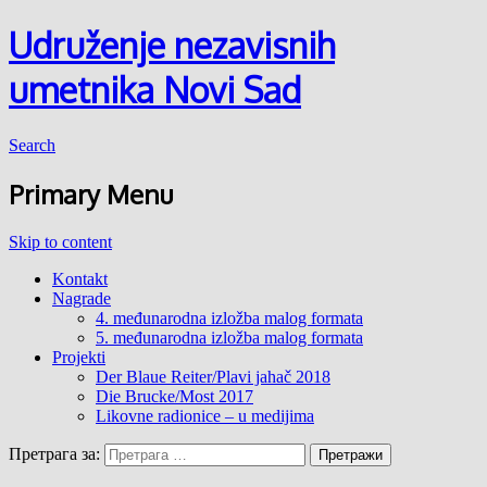
Udruženje nezavisnih
umetnika Novi Sad
Search
Primary Menu
Skip to content
Kontakt
Nagrade
4. međunarodna izložba malog formata
5. međunarodna izložba malog formata
Projekti
Der Blaue Reiter/Plavi jahač 2018
Die Brucke/Most 2017
Likovne radionice – u medijima
Претрага за: